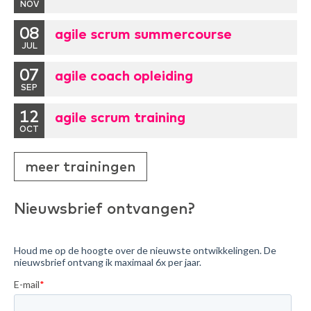
NOV
08
agile scrum summercourse
JUL
07
agile coach opleiding
SEP
12
agile scrum training
OCT
meer trainingen
Nieuwsbrief ontvangen?