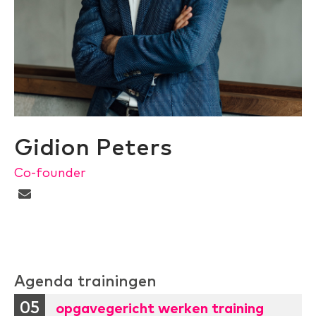
Gidion Peters
Co-founder
Agenda trainingen
05
opgavegericht werken training