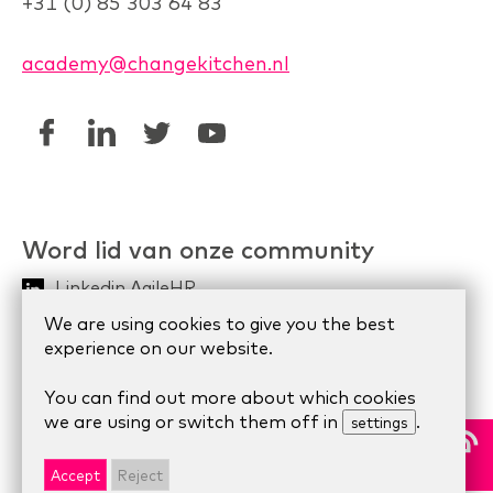
+31 (0) 85 303 64 83
academy@changekitchen.nl
Word lid van onze community
Linkedin AgileHR
We are using cookies to give you the best
Meetup Organize Agile
experience on our website.
You can find out more about which cookies
© 2024 Scrum Company.
Algemene voorwaarden
|
we are using or switch them off in
.
settings
Privacy Statement
|
Cookie statement
Accept
Reject