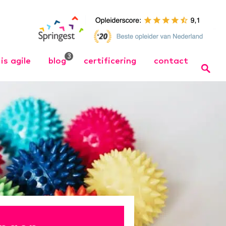
3
is agile
blog
certificering
contact
 Opleiding
Wat is Agile
Bel ons
Wat is Scrum
Team
 training
Organize Agile – Samen
naar wendbare
 in wendbare
organisaties↗
 training
cht Werken
ng
ager