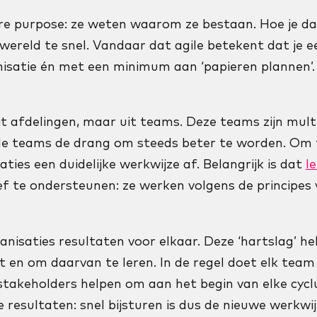
re purpose: ze weten waarom ze bestaan. Hoe je daa
ereld te snel. Vandaar dat agile betekent dat je een
nisatie én met een minimum aan ‘papieren plannen’
it afdelingen, maar uit teams. Deze teams zijn multi
de teams de drang om steeds beter te worden. Om 
ies een duidelijke werkwijze af. Belangrijk is dat
l
 te ondersteunen: ze werken volgens de principes v
ganisaties resultaten voor elkaar. Deze ‘hartslag’ h
 en om daarvan te leren. In de regel doet elk team 
takeholders helpen om aan het begin van elke cyclus
e resultaten: snel bijsturen is dus de nieuwe werkwi