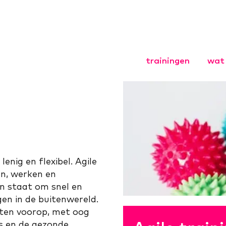
trainingen
wat 
Agile Coach
Agile HR
Agile Scrum
Leiderschap
organisaties
Opgavegeri
lenig en flexibel. Agile
Basistraini
en, werken en
Opgaveman
in staat om snel en
Opleiding
gen in de buitenwereld.
nten voorop, met oog
s en de gezonde