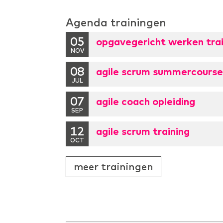
Agenda trainingen
05
opgavegericht werken trai
NOV
08
agile scrum summercours
JUL
07
agile coach opleiding
SEP
12
agile scrum training
OCT
meer trainingen