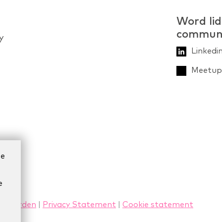
Word lid
commun
y
Linkedi
Meetup 
ze
e
rwaarden
|
Privacy Statement
|
Cookie statement