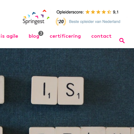
3
is agile
blog
certificering
contact
 Opleiding
Wat is Agile
Bel ons
Wat is Scrum
Team
 training
Organize Agile – Samen
naar wendbare
 in wendbare
organisaties↗
 training
cht Werken
ng
ager