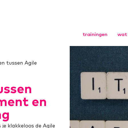
trainingen
wat 
Agile Coach
Agile HR
len tussen Agile
Agile Scrum
Leiderschap
organisaties
tussen
Opgavegeri
Basistraini
ment en
Opgaveman
ng
Opleiding
 je klakkeloos de Agile