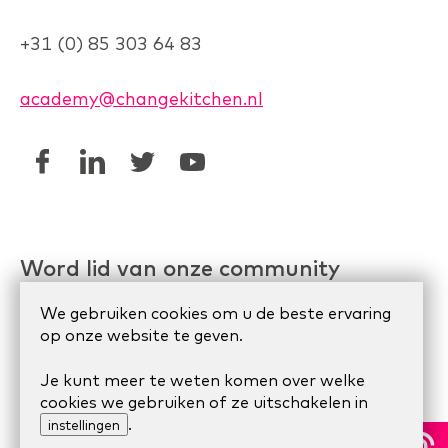
+31 (0) 85 303 64 83
academy@changekitchen.nl
Word lid van onze community
Linkedin AgileHR
We gebruiken cookies om u de beste ervaring
op onze website te geven.
Meetup Organize Agile
Je kunt meer te weten komen over welke
cookies we gebruiken of ze uitschakelen in
© 2024 Scrum Company.
Algemene voorwaarden
|
.
instellingen