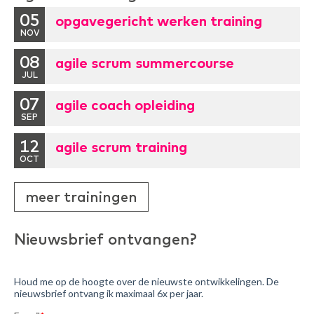
05
opgavegericht werken training
NOV
08
agile scrum summercourse
JUL
07
agile coach opleiding
SEP
12
agile scrum training
OCT
meer trainingen
Nieuwsbrief ontvangen?