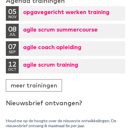
Agenda trainingen
05
opgavegericht werken training
NOV
08
agile scrum summercourse
JUL
07
agile coach opleiding
SEP
12
agile scrum training
OCT
meer trainingen
Nieuwsbrief ontvangen?