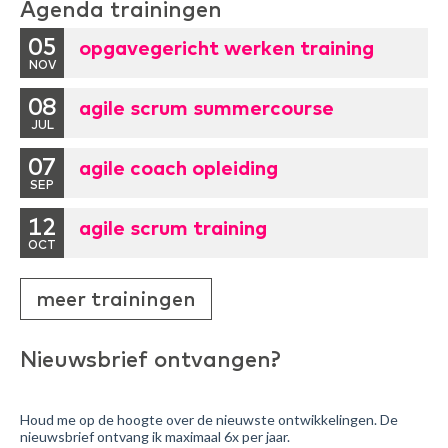
Agenda trainingen
05
opgavegericht werken training
NOV
08
agile scrum summercourse
JUL
07
agile coach opleiding
SEP
12
agile scrum training
OCT
meer trainingen
Nieuwsbrief ontvangen?