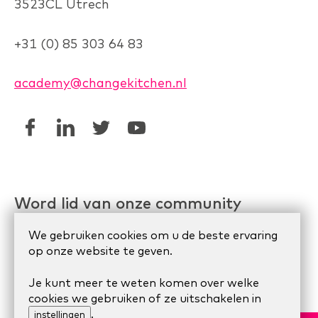
3523CL Utrech
+31 (0) 85 303 64 83
academy@changekitchen.nl
Word lid van onze community
Linkedin AgileHR
We gebruiken cookies om u de beste ervaring
op onze website te geven.
Meetup Organize Agile
Je kunt meer te weten komen over welke
cookies we gebruiken of ze uitschakelen in
© 2024 Scrum Company.
Algemene voorwaarden
|
.
instellingen