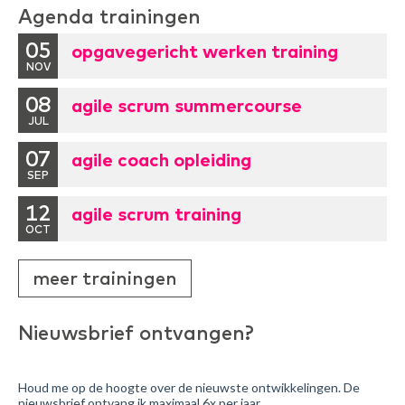
Agenda trainingen
05
opgavegericht werken training
NOV
08
agile scrum summercourse
JUL
07
agile coach opleiding
SEP
12
agile scrum training
OCT
meer trainingen
Nieuwsbrief ontvangen?