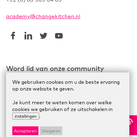
academy@changekitchen.nl
Word lid van onze community
Linkedin AgileHR
We gebruiken cookies om u de beste ervaring
op onze website te geven.
Meetup Organize Agile
Je kunt meer te weten komen over welke
cookies we gebruiken of ze uitschakelen in
.
© 2024 Scrum Company.
Algemene voorwaarden
|
instellingen
Privacy Statement
|
Cookie statement
Accepteren
Weigeren