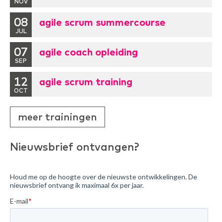
NOV
08
agile scrum summercourse
JUL
07
agile coach opleiding
SEP
12
agile scrum training
OCT
meer trainingen
Nieuwsbrief ontvangen?