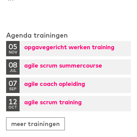
Agenda trainingen
05
opgavegericht werken training
NOV
08
agile scrum summercourse
JUL
07
agile coach opleiding
SEP
12
agile scrum training
OCT
meer trainingen