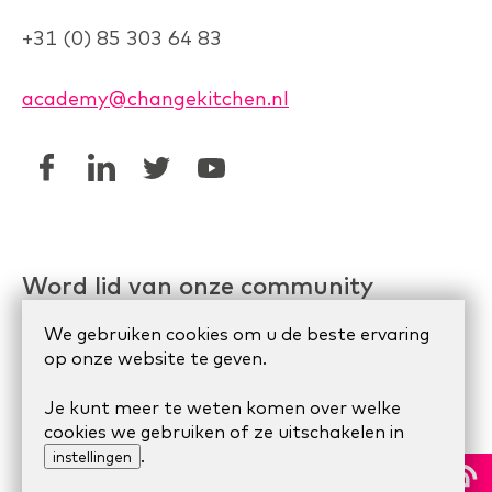
+31 (0) 85 303 64 83
academy@changekitchen.nl
Word lid van onze community
Linkedin AgileHR
We gebruiken cookies om u de beste ervaring
op onze website te geven.
Meetup Organize Agile
Je kunt meer te weten komen over welke
cookies we gebruiken of ze uitschakelen in
.
© 2024 Scrum Company.
Algemene voorwaarden
|
instellingen
Privacy Statement
|
Cookie statement