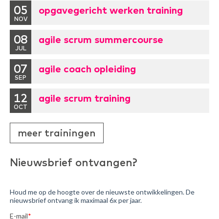
05
opgavegericht werken training
NOV
08
agile scrum summercourse
JUL
07
agile coach opleiding
SEP
12
agile scrum training
OCT
meer trainingen
Nieuwsbrief ontvangen?