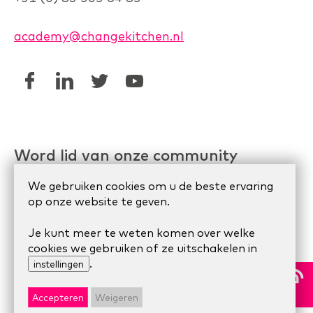
academy@changekitchen.nl
Word lid van onze community
Linkedin AgileHR
We gebruiken cookies om u de beste ervaring
op onze website te geven.
Meetup Organize Agile
Je kunt meer te weten komen over welke
cookies we gebruiken of ze uitschakelen in
.
© 2024 Scrum Company.
Algemene voorwaarden
|
instellingen
Privacy Statement
|
Cookie statement
Accepteren
Weigeren