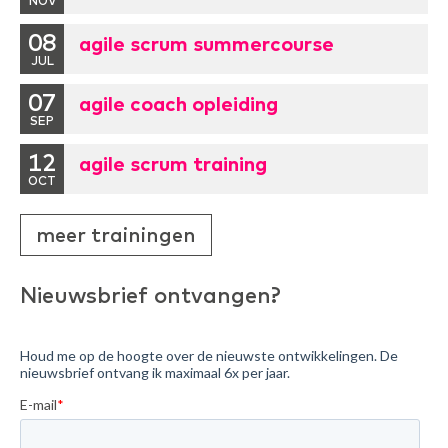
NOV
08
agile scrum summercourse
JUL
07
agile coach opleiding
SEP
12
agile scrum training
OCT
meer trainingen
Nieuwsbrief ontvangen?