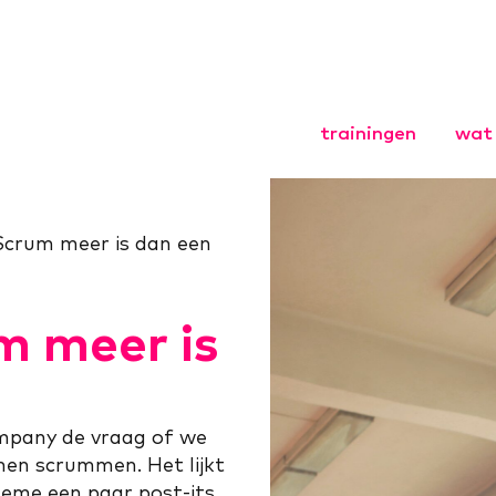
trainingen
wat 
Agile Coach
Agile HR
crum meer is dan een
Agile Scrum
Leiderschap
organisaties
 meer is
Opgavegeri
Basistraini
Opgaveman
Opleiding
ompany de vraag of we
omen scrummen. Het lijkt
eme een paar post-its