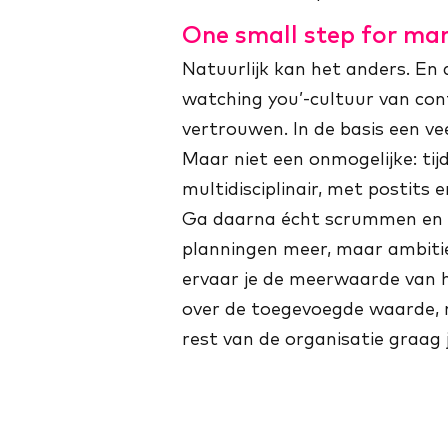
One small step for man
Natuurlijk kan het anders. E
watching you’-cultuur van co
vertrouwen. In de basis een v
Maar niet een onmogelijke: tij
multidisciplinair, met postits
Ga daarna écht scrummen en st
planningen meer, maar ambitie
ervaar je de meerwaarde van h
over de toegevoegde waarde, me
rest van de organisatie graag j