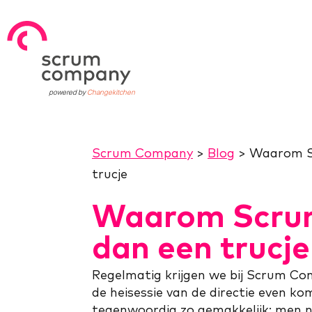
powered by
Changekitchen
Scrum Company
>
Blog
>
Waarom S
trucje
Waarom Scrum
dan een trucje
Regelmatig krijgen we bij Scrum C
de heisessie van de directie even k
tegenwoordig zo gemakkelijk: men n