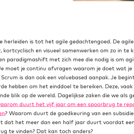
herleiden is tot het agile gedachtengoed. De agile f
ir, kortcyclisch en visueel samenwerken om zo in t
en paradigmashift met zich mee die nodig is om ag
e moet je continu afvragen waarom je doet wat je 
t? Scrum is dan ook een valuebased aanpak. Je begin
de hebben om het einddoel te bereiken. Deze, vaak
de blik op de wereld. Dagelijkse zaken die we al
aarom duurt het vijf jaar om een spoorbrug te rep
en
? Waarom duurt de goedkeuring van een subsidi
et dat het meer dan een half jaar duurt voordat ee
erug te vinden? Dat kan toch anders?