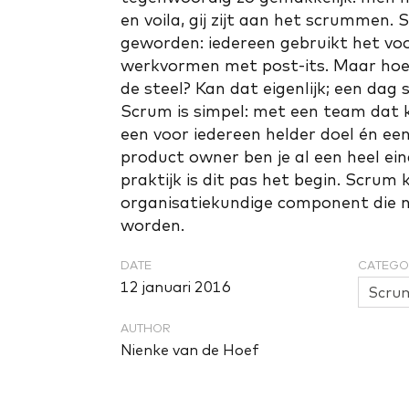
en voila, gij zijt aan het scrummen.
geworden: iedereen gebruikt het vo
werkvormen met post-its. Maar hoe z
de steel? Kan dat eigenlijk; een da
Scrum is simpel: met een team dat 
een voor iedereen helder doel én e
product owner ben je al een heel eind
praktijk is dit pas het begin. Scrum
organisatiekundige component die 
worden.
DATE
CATEGO
12 januari 2016
Scru
AUTHOR
Nienke van de Hoef