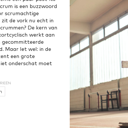
 Scrum is een buzzwoord
or scrumachtige
it de vork nu echt in
g scrummen? De kern van
kortcyclisch werkt aan
en gecommitteerde
. Maar let wel: in de
 kent een grote
niet onderschat moet
RIEËN
m