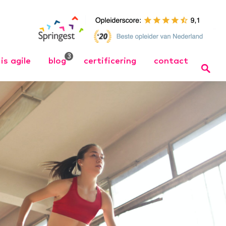
3
is agile
blog
certificering
contact
 Opleiding
Wat is Agile
Bel ons
Wat is Scrum
Team
 training
Organize Agile – Samen
naar wendbare
 in wendbare
organisaties↗
 training
cht Werken
ng
ager