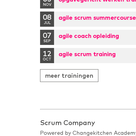
NOV
08
agile scrum summercours
JUL
07
agile coach opleiding
SEP
12
agile scrum training
OCT
meer trainingen
Scrum Company
Powered by Changekitchen Academ