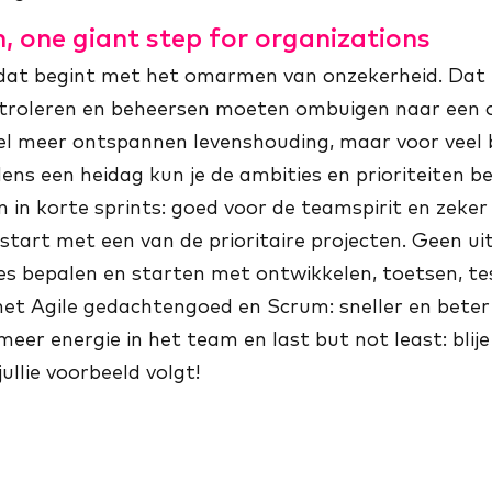
, one giant step for organizations
n dat begint met het omarmen van onzekerheid. Dat
ntroleren en beheersen moeten ombuigen naar een 
eel meer ontspannen levenshouding, maar voor veel 
dens een heidag kun je de ambities en prioriteiten b
 en in korte sprints: goed voor de teamspirit en zek
art met een van de prioritaire projecten. Geen ui
s bepalen en starten met ontwikkelen, toetsen, tes
et Agile gedachtengoed en Scrum: sneller en beter
er energie in het team en last but not least: blije
ullie voorbeeld volgt!