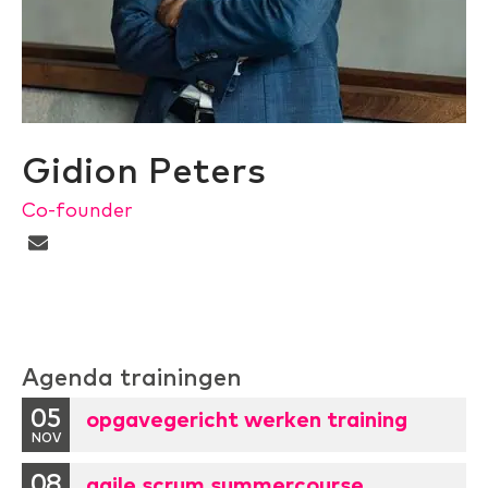
Gidion Peters
Co-founder
Agenda trainingen
05
opgavegericht werken training
NOV
08
agile scrum summercourse