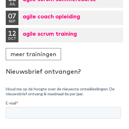
JUL
07
agile coach opleiding
SEP
12
agile scrum training
OCT
meer trainingen
Nieuwsbrief ontvangen?