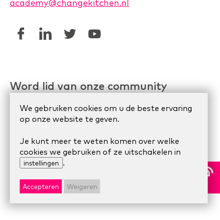
academy@changekitchen.nl
Word lid van onze community
Linkedin AgileHR
We gebruiken cookies om u de beste ervaring
op onze website te geven.
Meetup Organize Agile
Je kunt meer te weten komen over welke
cookies we gebruiken of ze uitschakelen in
© 2024 Scrum Company.
Algemene voorwaarden
|
.
instellingen
Privacy Statement
|
Cookie statement
Accepteren
Weigeren