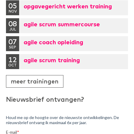
05
opgavegericht werken training
NOV
08
agile scrum summercourse
JUL
07
agile coach opleiding
SEP
12
agile scrum training
OCT
meer trainingen
Nieuwsbrief ontvangen?