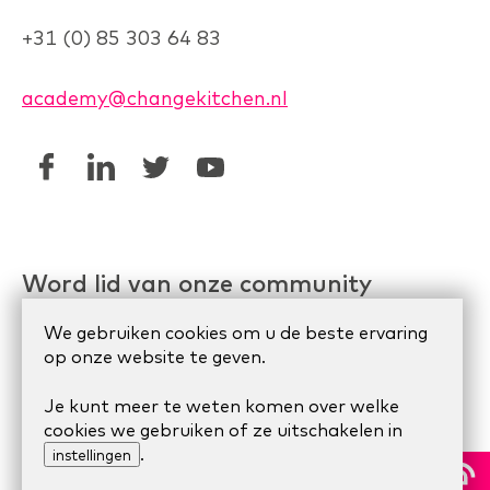
+31 (0) 85 303 64 83
academy@changekitchen.nl
Word lid van onze community
Linkedin AgileHR
We gebruiken cookies om u de beste ervaring
op onze website te geven.
Meetup Organize Agile
Je kunt meer te weten komen over welke
cookies we gebruiken of ze uitschakelen in
© 2024 Scrum Company.
Algemene voorwaarden
|
.
instellingen
Privacy Statement
|
Cookie statement