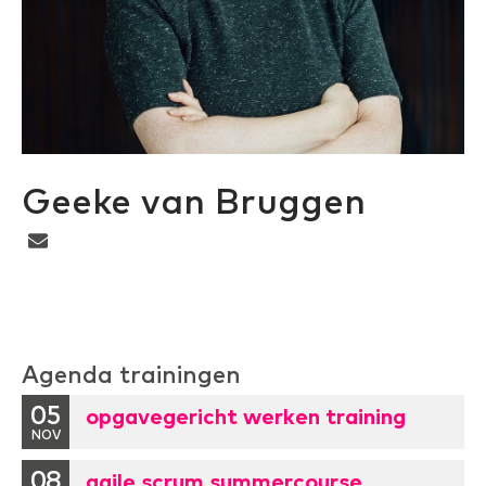
Geeke van Bruggen
Agenda trainingen
05
opgavegericht werken training
NOV
08
agile scrum summercourse