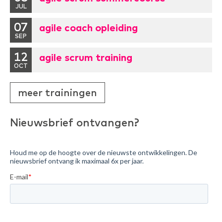
JUL
07
agile coach opleiding
SEP
12
agile scrum training
OCT
meer trainingen
Nieuwsbrief ontvangen?