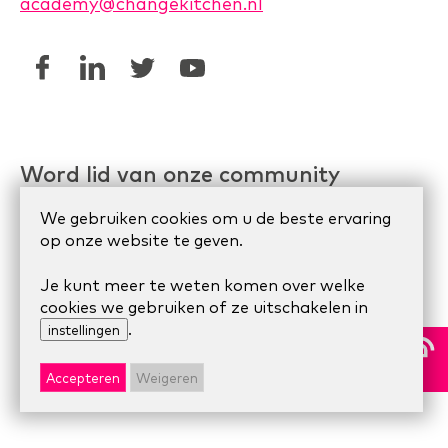
academy@changekitchen.nl
Word lid van onze community
Linkedin AgileHR
We gebruiken cookies om u de beste ervaring
op onze website te geven.
Meetup Organize Agile
Je kunt meer te weten komen over welke
cookies we gebruiken of ze uitschakelen in
.
© 2024 Scrum Company.
Algemene voorwaarden
|
instellingen
Privacy Statement
|
Cookie statement
Accepteren
Weigeren