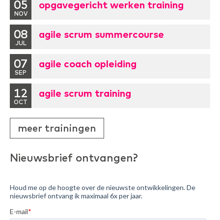
05
opgavegericht werken training
NOV
08
agile scrum summercourse
JUL
07
agile coach opleiding
SEP
12
agile scrum training
OCT
meer trainingen
Nieuwsbrief ontvangen?