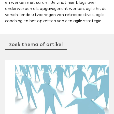
en werken met scrum. Je vindt hier blogs over
onderwerpen als opgavegericht werken, agile hr, de
verschillende uitvoeringen van retrospectives, agile
coaching en het opzetten van een agile strategie.
zoek thema of artikel
blog
nieuwsartikel
retrospective
video
agile
agile certificering
agile coaching
agile hr
agile leiderschap
agile mindset