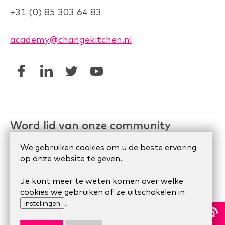
+31 (0) 85 303 64 83
academy@changekitchen.nl
Word lid van onze community
Linkedin AgileHR
We gebruiken cookies om u de beste ervaring
op onze website te geven.
Meetup Organize Agile
Je kunt meer te weten komen over welke
cookies we gebruiken of ze uitschakelen in
.
© 2024 Scrum Company.
Algemene voorwaarden
|
instellingen
Privacy Statement
|
Cookie statement