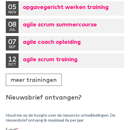
05
opgavegericht werken training
NOV
08
agile scrum summercourse
JUL
07
agile coach opleiding
SEP
12
agile scrum training
OCT
meer trainingen
Nieuwsbrief ontvangen?