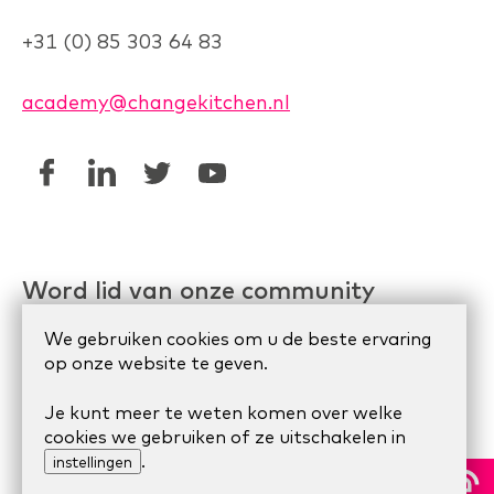
+31 (0) 85 303 64 83
academy@changekitchen.nl
Word lid van onze community
Linkedin AgileHR
We gebruiken cookies om u de beste ervaring
op onze website te geven.
Meetup Organize Agile
Je kunt meer te weten komen over welke
cookies we gebruiken of ze uitschakelen in
.
© 2024 Scrum Company.
Algemene voorwaarden
|
instellingen
Privacy Statement
|
Cookie statement